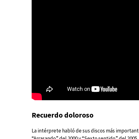
Recuerdo doloroso
La intérprete habló de sus discos más importan
“Arrasando” del 2000 y “Sexto sentido” del 2005.