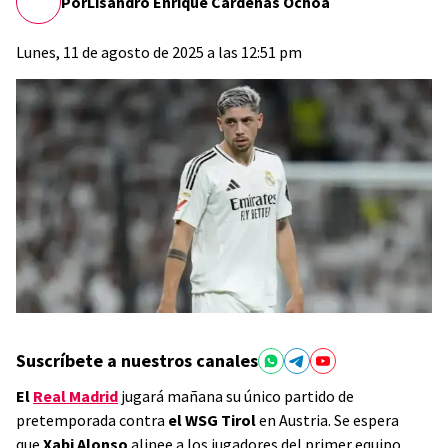
Por
Lisandro Enrique Cárdenas Ochoa
Lunes, 11 de agosto de 2025 a las 12:51 pm
Suscríbete a nuestros canales
El
Real Madrid
jugará mañana su único partido de
pretemporada contra
el WSG Tirol
en Austria. Se espera
que
Xabi Alonso
alinee a los jugadores del primer equipo,