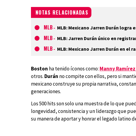
NOTAS RELACIONADAS
MLB
-
MLB: Mexicano Jarren Durán logra es
MLB
-
MLB: Jarren Durán único en registr
MLB
-
MLB: Mexicano Jarren Durán en el ra
Boston
ha tenido íconos como:
Manny Ramírez
otros.
Durán
no compite con ellos, pero si mantie
mexicano construye su propia narrativa, constan
generaciones.
Los 500 hits son solo una muestra de lo que pued
longevidad, consistencia y un liderazgo que pued
su manera de aportar y honrar el legado latino 