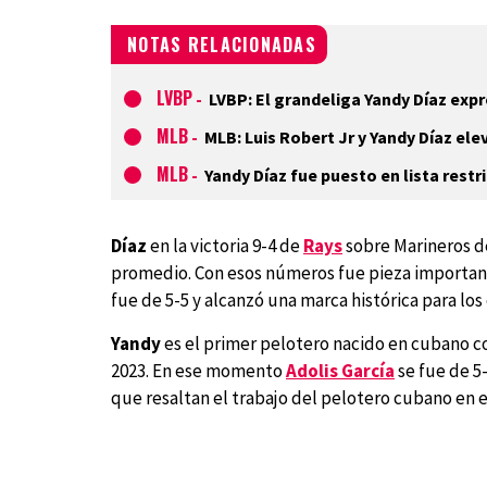
NOTAS RELACIONADAS
LVBP
-
LVBP: El grandeliga Yandy Díaz expr
MLB
-
MLB: Luis Robert Jr y Yandy Díaz ele
MLB
-
Yandy Díaz fue puesto en lista rest
Díaz
en la victoria 9-4 de
Rays
sobre Marineros de 
promedio. Con esos números fue pieza important
fue de 5-5 y alcanzó una marca histórica para lo
Yandy
es el primer pelotero nacido en cubano co
2023. En ese momento
Adolis García
se fue de 5
que resaltan el trabajo del pelotero cubano en 