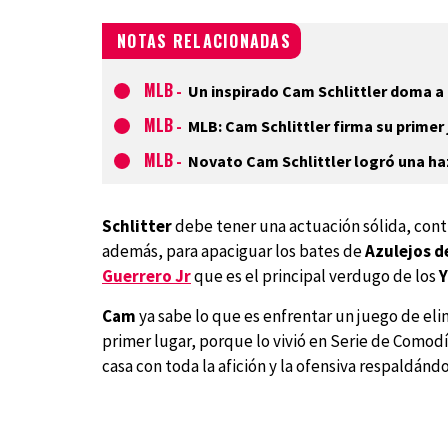
NOTAS RELACIONADAS
MLB
-
Un inspirado Cam Schlittler doma a 
MLB
-
MLB: Cam Schlittler firma su primer
MLB
-
Novato Cam Schlittler logró una ha
Schlitter
debe tener una actuación sólida, cont
además, para apaciguar los bates de
Azulejos d
Guerrero Jr
que es el principal verdugo de los
Y
Cam
ya sabe lo que es enfrentar un juego de elim
primer lugar, porque lo vivió en Serie de Comod
casa con toda la afición y la ofensiva respaldánd