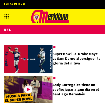
TEMAS DE HOY:
NFL
NFL
Super Bowl LX: Drake Maye
vs Sam Darnold persiguen la
gloria definitiva
NFL
Andy Borregales tiene un
sueño: jugar algún día en el
Santiago Bernabéu