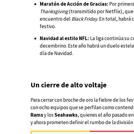
Maratón de Acción de Gracias:
Por primera 
Thanksgiving
(transmitido por Netflix), que s
encuentro del
Black Friday
. En total, habrá
festivo.
Navidad al estilo NFL:
La liga continúa su 
decembrino. Este año habrá un duelo estelar
día de Navidad.
Un cierre de alto voltaje
Para cerrar con broche de oro la fiebre de los fe
con ocho equipos que se perfilan como contendien
Rams
y los
Seahawks
, quienes el año pasado en
y ahora prometen definir el rumbo de la división 