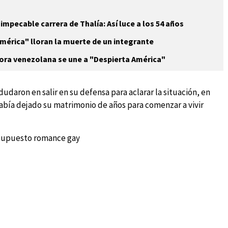
impecable carrera de Thalía: Así luce a los 54 años
mérica" lloran la muerte de un integrante
ora venezolana se une a "Despierta América"
udaron en salir en su defensa para aclarar la situación, en
había dejado su matrimonio de años para comenzar a vivir