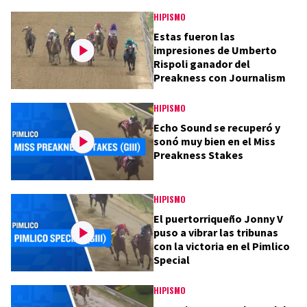
HIPISMO
Estas fueron las
impresiones de Umberto
Rispoli ganador del
Preakness con Journalism
HIPISMO
Echo Sound se recuperó y
sonó muy bien en el Miss
Preakness Stakes
HIPISMO
El puertorriqueño Jonny V
puso a vibrar las tribunas
con la victoria en el Pimlico
Special
HIPISMO