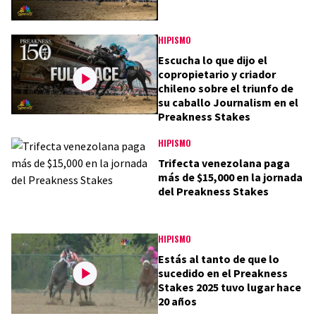
HIPISMO
Escucha lo que dijo el
copropietario y criador
chileno sobre el triunfo de
su caballo Journalism en el
Preakness Stakes
HIPISMO
Trifecta venezolana paga
más de $15,000 en la jornada
del Preakness Stakes
HIPISMO
Estás al tanto de que lo
sucedido en el Preakness
Stakes 2025 tuvo lugar hace
20 años