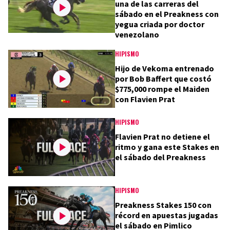
una de las carreras del
sábado en el Preakness con
yegua criada por doctor
venezolano
HIPISMO
Hijo de Vekoma entrenado
por Bob Baffert que costó
$775,000 rompe el Maiden
con Flavien Prat
HIPISMO
Flavien Prat no detiene el
ritmo y gana este Stakes en
el sábado del Preakness
HIPISMO
Preakness Stakes 150 con
récord en apuestas jugadas
el sábado en Pimlico