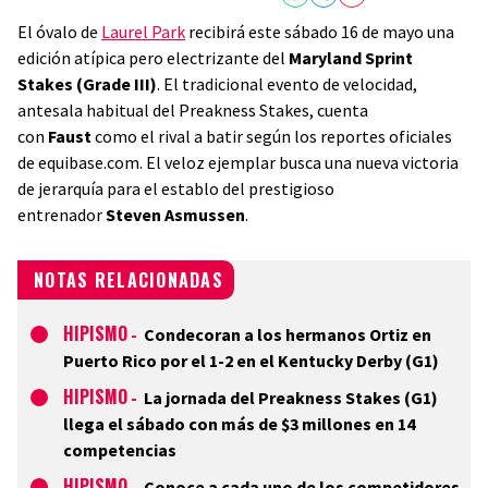
El óvalo de
Laurel Park
recibirá este sábado 16 de mayo una
edición atípica pero electrizante del
Maryland Sprint
Stakes (Grade III)
. El tradicional evento de velocidad,
antesala habitual del Preakness Stakes, cuenta
con
Faust
como el rival a batir según los reportes oficiales
de equibase.com. El veloz ejemplar busca una nueva victoria
de jerarquía para el establo del prestigioso
entrenador
Steven Asmussen
.
NOTAS RELACIONADAS
HIPISMO
-
Condecoran a los hermanos Ortiz en
Puerto Rico por el 1-2 en el Kentucky Derby (G1)
HIPISMO
-
La jornada del Preakness Stakes (G1)
llega el sábado con más de $3 millones en 14
competencias
HIPISMO
-
Conoce a cada uno de los competidores