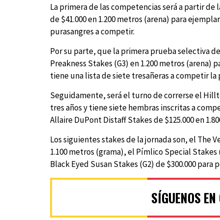
La primera de las competencias será a partir de
de $41.000 en 1.200 metros (arena) para ejemplar
purasangres a competir.
Por su parte, que la primera prueba selectiva del
Preakness Stakes (G3) en 1.200 metros (arena) pa
tiene una lista de siete tresañeras a competir la
Seguidamente, será el turno de correrse el Hill
tres años y tiene siete hembras inscritas a compet
Allaire DuPont Distaff Stakes de $125.000 en 1.8
Los siguientes stakes de la jornada son, el The 
1.100 metros (grama), el Pímlico Special Stakes 
Black Eyed Susan Stakes (G2) de $300.000 para po
SÍGUENOS EN