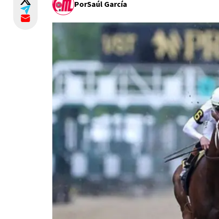
Por
Saúl García