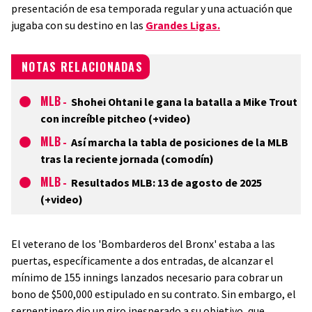
presentación de esa temporada regular y una actuación que
jugaba con su destino en las
Grandes Ligas.
NOTAS RELACIONADAS
MLB
-
Shohei Ohtani le gana la batalla a Mike Trout
con increíble pitcheo (+video)
MLB
-
Así marcha la tabla de posiciones de la MLB
tras la reciente jornada (comodín)
MLB
-
Resultados MLB: 13 de agosto de 2025
(+video)
El veterano de los 'Bombarderos del Bronx' estaba a las
puertas, específicamente a dos entradas, de alcanzar el
mínimo de 155 innings lanzados necesario para cobrar un
bono de $500,000 estipulado en su contrato. Sin embargo, el
serpentinero dio un giro inesperado a su objetivo, que