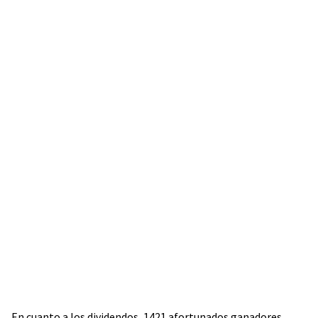
En cuanto a los dividendos, 1421 afortunados ganadores