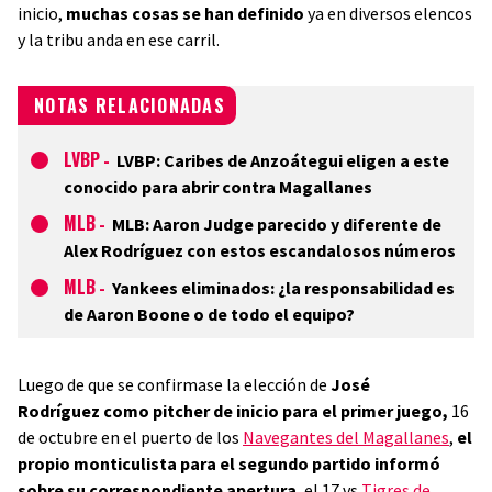
inicio,
muchas cosas se han definido
ya en diversos elencos
y la tribu anda en ese carril.
NOTAS RELACIONADAS
LVBP
-
LVBP: Caribes de Anzoátegui eligen a este
conocido para abrir contra Magallanes
MLB
-
MLB: Aaron Judge parecido y diferente de
Alex Rodríguez con estos escandalosos números
MLB
-
Yankees eliminados: ¿la responsabilidad es
de Aaron Boone o de todo el equipo?
Luego de que se confirmase la elección de
José
Rodríguez como pitcher de inicio para el primer juego,
16
de octubre en el puerto de los
Navegantes del Magallanes
,
el
propio monticulista para el segundo partido informó
sobre su correspondiente apertura
, el 17 vs
Tigres de