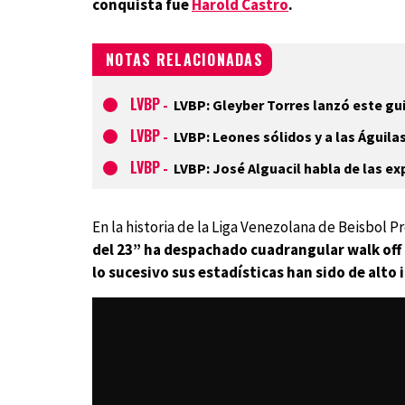
conquista fue
Harold Castro
.
NOTAS RELACIONADAS
LVBP
-
LVBP: Gleyber Torres lanzó este gu
LVBP
-
LVBP: Leones sólidos y a las Águil
LVBP
-
LVBP: José Alguacil habla de las ex
En la historia de la Liga Venezolana de Beisbol Pr
del 23” ha despachado cuadrangular walk off
lo sucesivo sus estadísticas han sido de alto