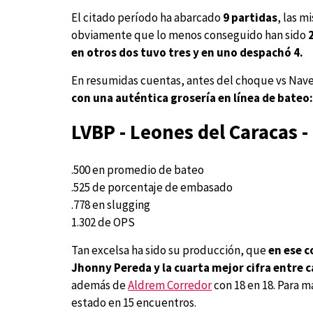
El citado período ha abarcado
9 partidas
, las 
obviamente que lo menos conseguido han sido
en otros dos tuvo tres y en uno despachó 4.
En resumidas cuentas, antes del choque vs Nave
con una auténtica grosería en línea de bateo:
LVBP - Leones del Caracas -
.500 en promedio de bateo
.525 de porcentaje de embasado
.778 en slugging
1.302 de OPS
Tan excelsa ha sido su producción, que
en ese c
Jhonny Pereda y la cuarta mejor cifra entre 
además de
Aldrem Corredor
con 18 en 18. Para m
estado en 15 encuentros.