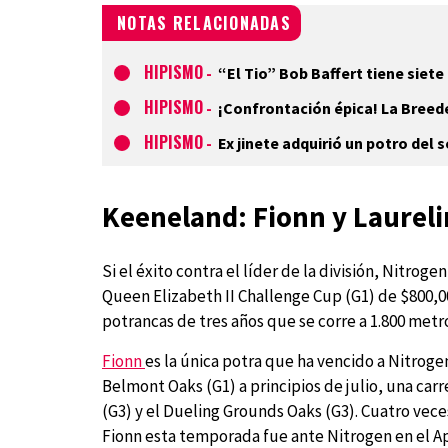
NOTAS RELACIONADAS
HIPISMO
-
“El Tio” Bob Baffert tiene siete
HIPISMO
-
¡Confrontación épica! La Breede
HIPISMO
-
Ex jinete adquirió un potro del
Keeneland: Fionn y Laurel
Si el éxito contra el líder de la división, Nitrogen
Queen Elizabeth II Challenge Cup (G1) de $800,0
potrancas de tres años que se corre a 1.800 metr
Fionn
es la única potra que ha vencido a Nitroge
Belmont Oaks (G1) a principios de julio, una car
(G3) y el Dueling Grounds Oaks (G3). Cuatro vec
Fionn esta temporada fue ante Nitrogen en el Ap