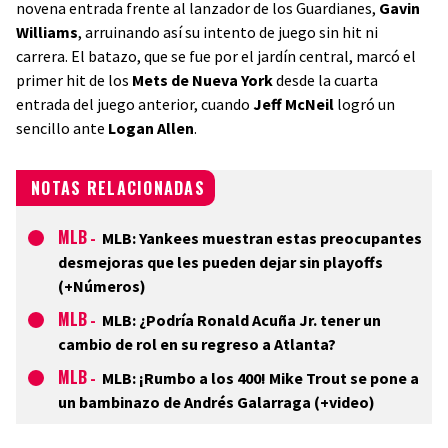
novena entrada frente al lanzador de los Guardianes,
Gavin
Williams
, arruinando así su intento de juego sin hit ni
carrera. El batazo, que se fue por el jardín central, marcó el
primer hit de los
Mets de Nueva York
desde la cuarta
entrada del juego anterior, cuando
Jeff McNeil
logró un
sencillo ante
Logan Allen
.
NOTAS RELACIONADAS
MLB
-
MLB: Yankees muestran estas preocupantes
desmejoras que les pueden dejar sin playoffs
(+Números)
MLB
-
MLB: ¿Podría Ronald Acuña Jr. tener un
cambio de rol en su regreso a Atlanta?
MLB
-
MLB: ¡Rumbo a los 400! Mike Trout se pone a
un bambinazo de Andrés Galarraga (+video)