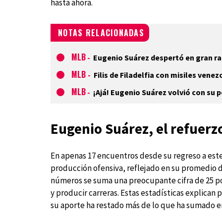
hasta ahora.
NOTAS RELACIONADAS
MLB
-
Eugenio Suárez despertó en gran ral
MLB
-
Filis de Filadelfia con misiles vene
MLB
-
¡Ajá! Eugenio Suárez volvió con su 
Eugenio Suárez, el refuerz
En apenas 17 encuentros desde su regreso a est
producción ofensiva, reflejado en su promedio d
números se suma una preocupante cifra de 25 po
y producir carreras. Estas estadísticas explican
su aporte ha restado más de lo que ha sumado e