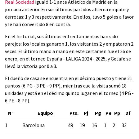
Real Sociedad
igualó 1-1 ante Atlético de Madrid en la
jornada anterior. En sus últimos partidos alterna empate y
derrotas: 1 y 3 respectivamente. En ellos, tuvo 5 goles a favor
y le han convertido 8 en contra.
En el historial, sus últimos enfrentamientos han sido
parejos: los locales ganaron 1, los visitantes 2 y empataron 2
veces. El último mano a mano en este certamen fue el 26 de
enero, en el torneo España - LALIGA 2024 - 2025, y Getafe se
llevó la victoria por 0 a 3.
El dueño de casa se encuentra en el décimo puesto y tiene 21
puntos (6 PG - 3 PE - 9 PP), mientras que la visita sumó 18
unidades y está en el décimo quinto lugar en el torneo (4 PG -
6 PE - 8 PP).
N°
Equipo
Pts.
Pj
Pg
Pe
Pp
Df
1
Barcelona
49
19
16
1
2
33