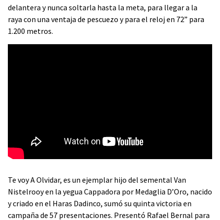
delantera y nunca soltarla hasta la meta, para llegar a la
raya con una ventaja de pescuezo y para el reloj en 72” para
1.200 metros.
Te voy A Olvidar, es un ejemplar hijo del semental Van
Nistelrooy en la yegua Cappadora por Medaglia D’Oro, nacido
y criado en el Haras Dadinco, sumó su quinta victoria en
campaña de 57 presentaciones. Presentó Rafael Bernal para