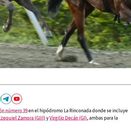
ón número 39
en el hipódromo La Rinconada donde se incluye
Ezequiel Zamora (GIII)
y
Virgilio Decán (GI)
, ambas para la