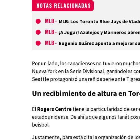
NOTAS RELACIONADAS
MLB
-
MLB: Los Toronto Blue Jays de Vladi
MLB
-
¡A Jugar! Azulejos y Marineros abre
MLB
-
Eugenio Suárez apunta a mejorar su
Por un lado, los canadienses no tuvieron muchos
Nueva York en la Serie Divisional, ganándoles co
Seattle protagonizó una reñida serie ante Tigres
Un recibimiento de altura en To
El
Rogers Centre
tiene la particularidad de ser 
estadounidense. De ahí a que algunos fanáticos a
beisbol.
Justamente, para esta cita la organización de lo