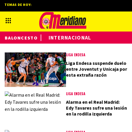
TEMAS DE HOY:
INTERNACIONAL
BALONCESTO
LIGA ENDESA
Liga Endesa suspende duelo
entre Joventut y Unicaja por
esta extraña razón
LIGA ENDESA
Alarma en el Real Madrid:
Edy Tavares sufre una lesión
en la rodilla izquierda