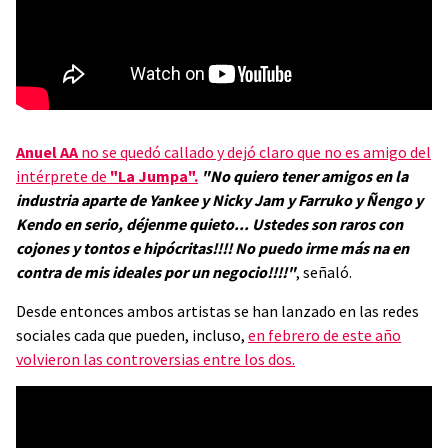
Anuel AA
no se quedó callado y dejó claro que no es amigo del
intérprete de
"La Jumpa".
"No quiero tener amigos en la
industria aparte de Yankee y Nicky Jam y Farruko y Ñengo y
Kendo en serio, déjenme quieto... Ustedes son raros con
cojones y tontos e hipócritas!!!! No puedo irme más na en
contra de mis ideales por un negocio!!!!"
, señaló.
Desde entonces ambos artistas se han lanzado en las redes
sociales cada que pueden, incluso,
en febrero de este año
volvieron las controversias entre los dos.