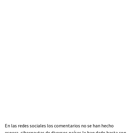
En las redes sociales los comentarios no se han hecho
espera, cibernautas de diversos países le han dado hasta con