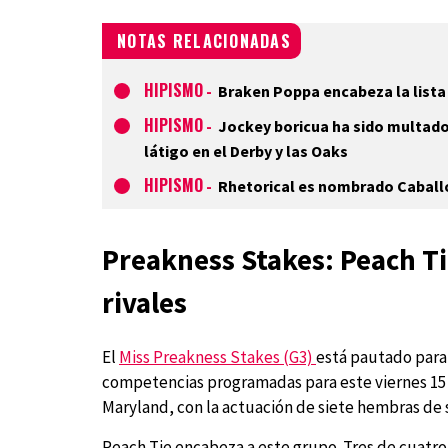
NOTAS RELACIONADAS
HIPISMO
-
Braken Poppa encabeza la lista 
HIPISMO
-
Jockey boricua ha sido multado 
látigo en el Derby y las Oaks
HIPISMO
-
Rhetorical es nombrado Caball
Preakness Stakes: Peach Tie
rivales
El
Miss Preakness Stakes (G3)
está pautado para 
competencias programadas para este viernes 15 
Maryland, con la actuación de siete hembras de 
Peach Tie encabeza a este grupo. Tres de cuatro a