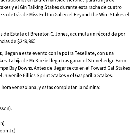
akes y el Gin Talking Stakes durante esta racha de cuatro
eza detrás de Miss Fulton Gal en el Beyond the Wire Stakes el
es de Estate of Brereton C. Jones, acumula un récord de por
ncias de $249,995.
r., llegan a este evento con la potra Tesellate, con una
akes. La hija de McKinzie llega tras ganar el Stonehedge Farm
pa Bay Downs. Antes de llegar sexta en el Foward Gal Stakes
 Juvenile Fillies Sprint Stakes y el Gasparilla Stakes.
.m. hora venezolana, y estas completan la nómina:
ssen).
n).
eph Jr.).