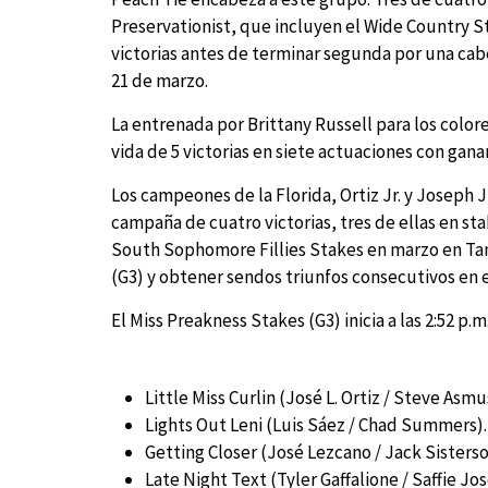
Preservationist, que incluyen el Wide Country St
victorias antes de terminar segunda por una cab
21 de marzo.
La entrenada por Brittany Russell para los color
vida de 5 victorias en siete actuaciones con gana
Los campeones de la Florida, Ortiz Jr. y Joseph J
campaña de cuatro victorias, tres de ellas en st
South Sophomore Fillies Stakes en marzo en Tam
(G3) y obtener sendos triunfos consecutivos en el
El Miss Preakness Stakes (G3) inicia a las 2:52 p
Little Miss Curlin (José L. Ortiz / Steve Asmu
Lights Out Leni (Luis Sáez / Chad Summers).
Getting Closer (José Lezcano / Jack Sisterso
Late Night Text (Tyler Gaffalione / Saffie Jos