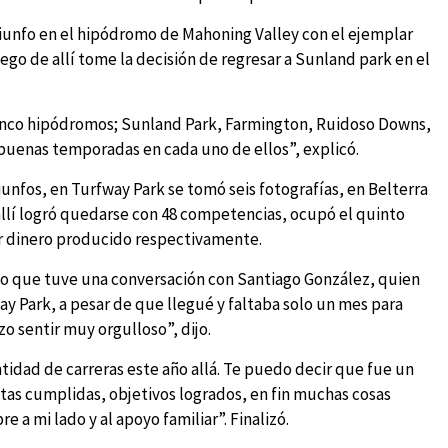
triunfo en el hipódromo de Mahoning Valley con el ejemplar
ego de allí tome la decisión de regresar a Sunland park en el
cinco hipódromos; Sunland Park, Farmington, Ruidoso Downs,
 buenas temporadas en cada uno de ellos”, explicó.
riunfos, en Turfway Park se tomó seis fotografías, en Belterra
 allí logró quedarse con 48 competencias, ocupó el quinto
por dinero producido respectivamente.
 lo que tuve una conversación con Santiago González, quien
y Park, a pesar de que llegué y faltaba solo un mes para
zo sentir muy orgulloso”, dijo.
tidad de carreras este año allá. Te puedo decir que fue un
tas cumplidas, objetivos logrados, en fin muchas cosas
a mi lado y al apoyo familiar”. Finalizó.