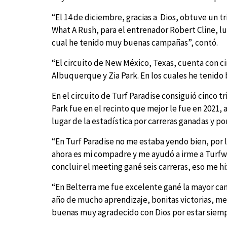
“El 14 de diciembre, gracias a Dios, obtuve un 
What A Rush, para el entrenador Robert Cline, lu
cual he tenido muy buenas campañas”, contó.
“El circuito de New México, Texas, cuenta con 
Albuquerque y Zia Park. En los cuales he tenido
En el circuito de Turf Paradise consiguió cinco t
Park fue en el recinto que mejor le fue en 2021,
lugar de la estadística por carreras ganadas y 
“En Turf Paradise no me estaba yendo bien, por
ahora es mi compadre y me ayudó a irme a Turfwa
concluir el meeting gané seis carreras, eso me hi
“En Belterra me fue excelente gané la mayor can
año de mucho aprendizaje, bonitas victorias, me
buenas muy agradecido con Dios por estar siempre 