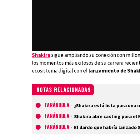
Shakira
sigue ampliando su conexión con millo
los momentos más exitosos de su carrera recient
ecosistema digital con el
lanzamiento de Shak
NOTAS RELACIONADAS
FARÁNDULA
-
¿Shakira está lista para una 
FARÁNDULA
-
Shakira abre casting para el 
FARÁNDULA
-
El dardo que habría lanzado S