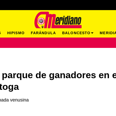
6
HIPISMO
FARÁNDULA
BALONCESTO
MERIDI
l parque de ganadores en 
atoga
rnada venusina