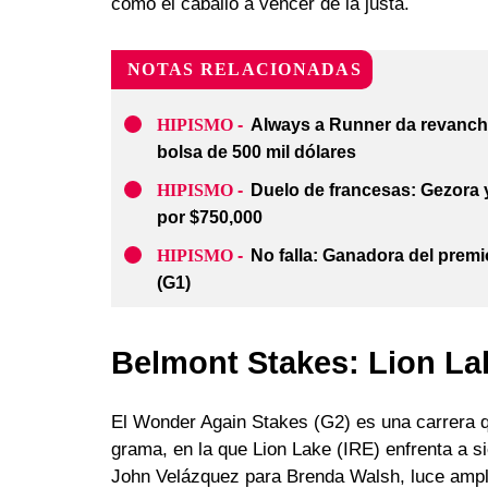
como el caballo a vencer de la justa.
NOTAS RELACIONADAS
HIPISMO
-
Always a Runner da revancha
bolsa de 500 mil dólares
HIPISMO
-
Duelo de francesas: Gezora 
por $750,000
HIPISMO
-
No falla: Ganadora del premi
(G1)
Belmont Stakes: Lion Lake
El Wonder Again Stakes (G2) es una carrera q
grama, en la que Lion Lake (IRE) enfrenta a s
John Velázquez para Brenda Walsh, luce ampli