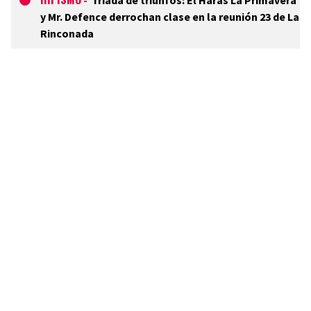
-
Tríada de triunfos: El Haras La Primavera
y Mr. Defence derrochan clase en la reunión 23 de La
Rinconada