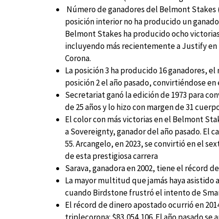
Número de ganadores del Belmont Stakes (de
posición interior no ha producido un ganad
Belmont Stakes ha producido ocho victorias 
incluyendo más recientemente a Justify en 20
Corona.
La posición 3 ha producido 16 ganadores, el 
posición 2 el año pasado, convirtiéndose en e
Secretariat ganó la edición de 1973 para con
de 25 años y lo hizo con margen de 31 cuerpo
El color con más victorias en el Belmont Sta
a Sovereignty, ganador del año pasado. El c
55. Arcangelo, en 2023, se convirtió en el se
de esta prestigiosa carrera
Sarava, ganadora en 2002, tiene el récord d
La mayor multitud que jamás haya asistido a
cuando Birdstone frustró el intento de Smar
El récord de dinero apostado ocurrió en 20
triplecorona: $83,054,106. El año pasado se a