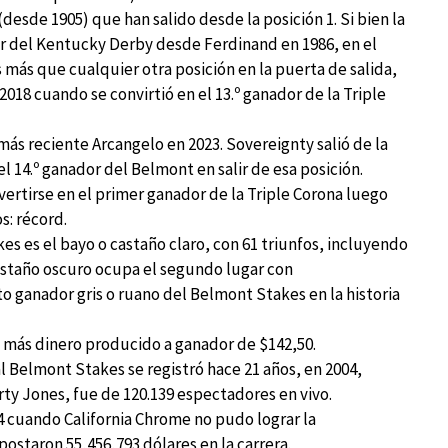
sde 1905) que han salido desde la posición 1. Si bien la
or del Kentucky Derby desde Ferdinand en 1986, en el
más que cualquier otra posición en la puerta de salida,
18 cuando se convirtió en el 13.º ganador de la Triple
más reciente Arcangelo en 2023. Sovereignty salió de la
l 14.º ganador del Belmont en salir de esa posición.
vertirse en el primer ganador de la Triple Corona luego
s: récord.
kes es el bayo o castaño claro, con 61 triunfos, incluyendo
astaño oscuro ocupa el segundo lugar con
xto ganador gris o ruano del Belmont Stakes en la historia
e más dinero producido a ganador de $142,50.
l Belmont Stakes se registró hace 21 años, en 2004,
ty Jones, fue de 120.139 espectadores en vivo.
14 cuando
California Chrome no pudo lograr la
postaron 55,456,793 dólares en la carrera.