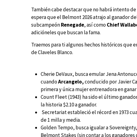
También cabe destacar que no habrá intento de 
espera que el Belmont 2026 atrajo al ganador d
subcampeón
Renegade
, así como
Chief Wallab
adicióneles que buscan la fama.
Traemos para ti algunos hechos históricos que e
de Claveles Blanco.
Cherie DeVaux, busca emular Jena Antonucci
cuando
Arcangelo,
conducido por Javier Cas
primera y única mujer entrenadora en ganar
Count Fleet (1943) ha sido el último ganador
la historia $2.10 a ganador.
Secretariat estableció el récord en 1973 cua
de 1 milla y media.
Golden Tempo, busca igualar a Sovereignty,
Belmont Stakes (sin contar a los ganadores d