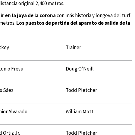
stancia original 2,400 metros.
r en la joya de la corona
con más historia y longeva del turf
 metros.
Los puestos de partida del aparato de salida de la
:
ckey
Trainer
tonio Fresu
Doug O’Neill
is Sáez
Todd Pletcher
nior Alvarado
William Mott
d Ortiz Jr.
Todd Pletcher