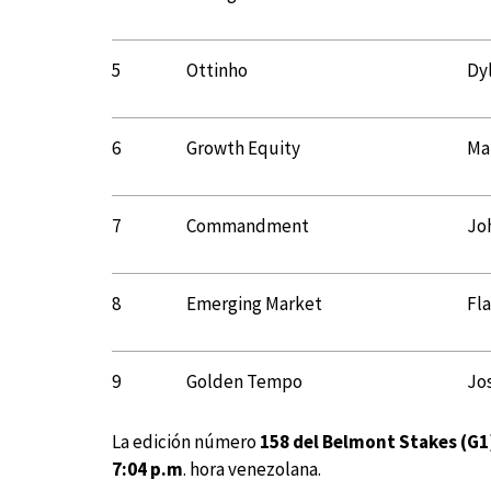
5
Ottinho
Dy
6
Growth Equity
Ma
7
Commandment
Jo
8
Emerging Market
Fla
9
Golden Tempo
Jos
La edición número
158 del Belmont Stakes (G1
7:04 p.m
. hora venezolana.