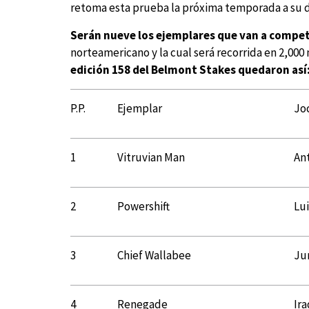
retoma esta prueba la próxima temporada a su di
Serán nueve los ejemplares que van a competi
norteamericano y la cual será recorrida en 2,000
edición 158 del Belmont Stakes quedaron así
P.P.
Ejemplar
Jo
1
Vitruvian Man
An
2
Powershift
Lu
3
Chief Wallabee
Ju
4
Renegade
Ira