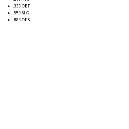
.333 OBP
.550 SLG
.883 OPS