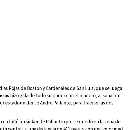
dias Rojas de Boston y Cardenales de San Luis, que se juega
eras
hizo gala de todo su poder con el madero, al sonar un
or estadounidense Andre Pallante, para traerse las dos
llo no falló un sinker de Pallante que se quedó en la zona de
rdín central, a una distancia de 411 pies, y con una velocidad