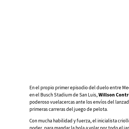
En el propio primer episodio del duelo entre Me
en el Busch Stadium de San Luis,
Willson Contr
poderoso vuelacercas ante los envíos del lanzad
primeras carreras del juego de pelota.
Con mucha habilidad y fuerza, el inicialista crio
poder, para mandar la bola a volar por todo el ja