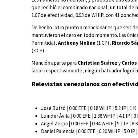
que recibió el combinado nacional, un total de n
1.67 de efectividad, 0.93 de WHIP, con 41 ponches
De hecho, otro punto a mencionar es que seis de
mantuvieron el cero en todo momento. Las única
Permitida),
Anthony Molina
(1 CP),
Ricardo Sá
(3 CP).
Mención aparte para
Christian Suárez
y
Carlo
labor respectivamente, ningún bateador logró h
Relevistas venezolanos con efectivi
José Buttó | 0.00 EFE | 0.18 WHIP | 5.2 IP | 1 K
Luinder Ávila | 0.00 EFE | 1.38 WHIP | 4.1 IP | 3 
Ángel Zerpa | 0.00 EFE | 0.94 WHIP | 5.1 IP | 8 K
Daniel Palencia | 0.00 EFE | 0.20 WHIP | 5.0 IP |