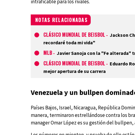
intraficable para los rivales.
NOTAS RELACIONADAS
CLÁSICO MUNDIAL DE BEISBOL
-
Jackson Cho
recordaré toda mi vida"
MLB
-
Javier Sanoja con la "Fe alterada" 
CLÁSICO MUNDIAL DE BEISBOL
-
Eduardo Rod
mejor apertura de su carrera
Venezuela y un bullpen dominad
Países Bajos, Israel, Nicaragua, República Domin
manera, terminaron estrellándose contra los braz
manager Omar López es su gestión del bullpen, al
Los números no mienten, y prueba de ello están 