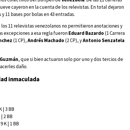
ueve cayeron en la cuenta de los relevistas. En total dejaron
 y 11 bases por bolas en 43 entradas.
 los 11 relevistas venezolanos no permitieron anotaciones y
s excepciones a esa regla fueron
Eduard Bazardo
(1 Carrera
nchez
(1 CP),
Andrés Machado
(2 CP), y
Antonio Senzatela
s Guzmán
, que si bien actuaron solo por uno y dos tercios de
acerles daño.
dad inmaculada
K | 3 BB
 | 2 BB
 9 K | 1 BB