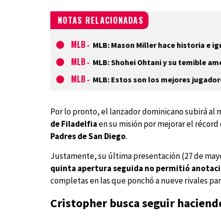
NOTAS RELACIONADAS
MLB
-
MLB: Mason Miller hace historia e ig
MLB
-
MLB: Shohei Ohtani y su temible a
MLB
-
MLB: Estos son los mejores jugador
Por lo pronto, el lanzador dominicano subirá al m
de Filadelfia
en su misión por mejorar el récord d
Padres de San Diego
.
Justamente, su última presentación (27 de mayo) 
quinta apertura seguida no permitió anotac
completas en las que ponchó a nueve rivales para
Cristopher busca seguir haciendo