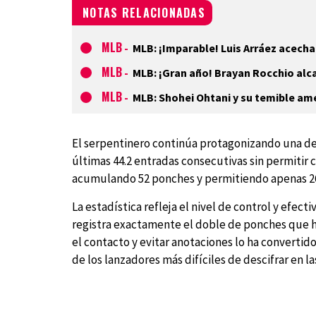
NOTAS RELACIONADAS
MLB
-
MLB: ¡Imparable! Luis Arráez acecha
MLB
-
MLB: ¡Gran año! Brayan Rocchio alc
MLB
-
MLB: Shohei Ohtani y su temible a
El serpentinero continúa protagonizando una de
últimas 44.2 entradas consecutivas sin permitir 
acumulando 52 ponches y permitiendo apenas 2
La estadística refleja el nivel de control y efec
registra exactamente el doble de ponches que hi
el contacto y evitar anotaciones lo ha convertido
de los lanzadores más difíciles de descifrar en la