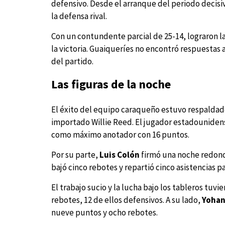
defensivo. Desde el arranque del periodo decisi
la defensa rival.
Con un contundente parcial de 25-14, lograron l
la victoria. Guaiqueríes no encontró respuestas 
del partido.
Las figuras de la noche
El éxito del equipo caraqueño estuvo respaldado 
importado Willie Reed. El jugador estadounidens
como máximo anotador con 16 puntos.
Por su parte,
Luis Colón
firmó una noche redonda
bajó cinco rebotes y repartió cinco asistencias p
El trabajo sucio y la lucha bajo los tableros tuv
rebotes, 12 de ellos defensivos. A su lado,
Yohan
nueve puntos y ocho rebotes.