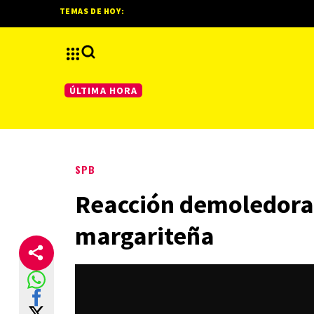
TEMAS DE HOY:
ÚLTIMA HORA
SPB
Reacción demoledora: 
margariteña