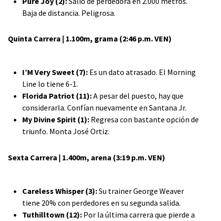
Pure Joy (2):
Salió de perdedora en 2.000 metros.
Baja de distancia. Peligrosa.
Quinta Carrera | 1.100m, grama (2:46 p.m. VEN)
I’M Very Sweet (7):
Es un dato atrasado. El Morning
Line lo tiene 6-1.
Florida Patriot (11):
A pesar del puesto, hay que
considerarla. Confían nuevamente en Santana Jr.
My Divine Spirit (1):
Regresa con bastante opción de
triunfo. Monta José Ortiz.
Sexta Carrera | 1.400m, arena (3:19 p.m. VEN)
Careless Whisper (3):
Su trainer George Weaver
tiene 20% con perdedores en su segunda salida.
Tuthilltown (12):
Por la última carrera que pierde a