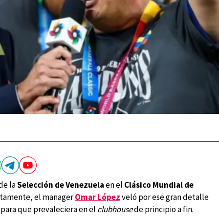
de la
Selección de Venezuela
en el
Clásico Mundial de
ustamente, el manager
Omar López
veló por ese gran detalle
n para que prevaleciera en el
clubhouse
de principio a fin.