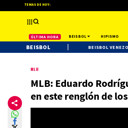
TEMAS DE HOY:
BEISBOL
HIPISMO
ÚLTIMA HORA
BEISBOL
BEISBOL VENEZ
MLB
MLB: Eduardo Rodrígu
en este renglón de lo