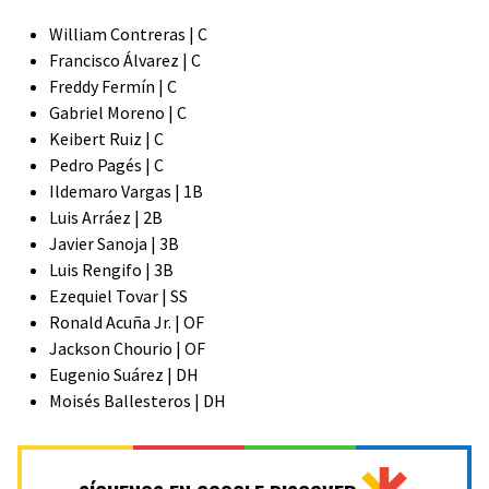
William Contreras | C
Francisco Álvarez | C
Freddy Fermín | C
Gabriel Moreno | C
Keibert Ruiz | C
Pedro Pagés | C
Ildemaro Vargas | 1B
Luis Arráez | 2B
Javier Sanoja | 3B
Luis Rengifo | 3B
Ezequiel Tovar | SS
Ronald Acuña Jr. | OF
Jackson Chourio | OF
Eugenio Suárez | DH
Moisés Ballesteros | DH