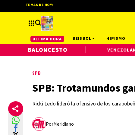
TEMAS DE HOY:
BEISBOL
HIPISMO
ÚLTIMA HORA
BALONCESTO
VENEZOLA
SPB
SPB: Trotamundos gan
Ricki Ledo lideró la ofensivo de los carabobe
Por
Meridiano