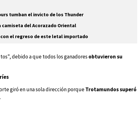
rs tumban el invicto de los Thunder
a camiseta del Acorazado Oriental
con el regreso de este letal importado
ctos", debido a que todos los ganadores
obtuvieron su
ríes
porte giró en una sola dirección porque
Trotamundos superó
.