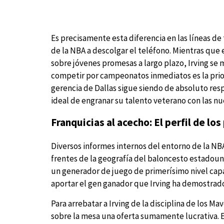
Es precisamente esta diferencia en las líneas de
de la NBA a descolgar el teléfono. Mientras que
sobre jóvenes promesas a largo plazo, Irving s
competir por campeonatos inmediatos es la priori
gerencia de Dallas sigue siendo de absoluto res
ideal de engranar su talento veterano con las nu
Franquicias al acecho: El perfil de lo
Diversos informes internos del entorno de la NBA
frentes de la geografía del baloncesto estadoun
un generador de juego de primerísimo nivel capa
aportar el gen ganador que Irving ha demostrado a
Para arrebatar a Irving de la disciplina de los 
sobre la mesa una oferta sumamente lucrativa. E