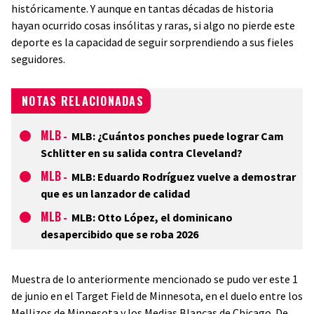
históricamente. Y aunque en tantas décadas de historia
hayan ocurrido cosas insólitas y raras, si algo no pierde este
deporte es la capacidad de seguir sorprendiendo a sus fieles
seguidores.
NOTAS RELACIONADAS
MLB
-
MLB: ¿Cuántos ponches puede lograr Cam
Schlitter en su salida contra Cleveland?
MLB
-
MLB: Eduardo Rodríguez vuelve a demostrar
que es un lanzador de calidad
MLB
-
MLB: Otto López, el dominicano
desapercibido que se roba 2026
Muestra de lo anteriormente mencionado se pudo ver este 1
de junio en el Target Field de Minnesota, en el duelo entre los
Mellizos de Minnesota y los Medias Blancas de Chicago. De