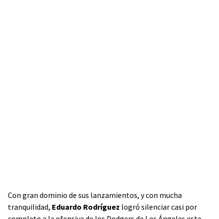
Con gran dominio de sus lanzamientos, y con mucha
tranquilidad,
Eduardo Rodríguez
logró silenciar casi por
completo a la ofensiva de los Dodgers de Los Ángeles este