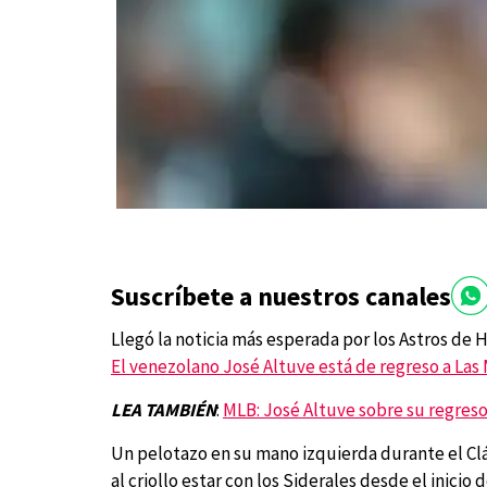
Suscríbete a nuestros canales
Llegó la noticia más esperada por los Astros de
El venezolano José Altuve está de regreso a Las
LEA TAMBIÉN
:
MLB: José Altuve sobre su regreso
Un pelotazo en su mano izquierda durante el Clá
al criollo estar con los Siderales desde el inicio d