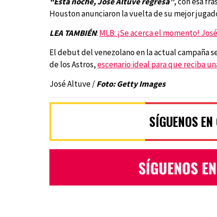
“Esta noche, José Altuve regresa”
, con esa fr
Houston anunciaron la vuelta de su mejor jugado
LEA TAMBIÉN
:
MLB: ¡Se acerca el momento! José 
El debut del venezolano en la actual campaña se
de los Astros,
escenario ideal para que reciba un
José Altuve /
Foto: Getty Images
SÍGUENOS EN