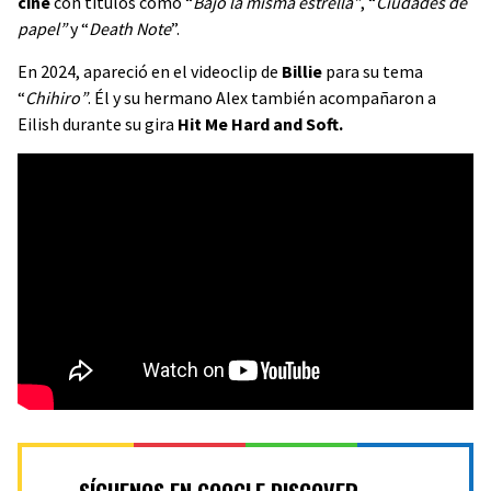
cine
con títulos como “
Bajo la misma estrella”
, “
Ciudades de
papel”
y “
Death Note
”.
En 2024, apareció en el videoclip de
Billie
para su tema
“
Chihiro”
. Él y su hermano Alex también acompañaron a
Eilish durante su gira
Hit Me Hard and Soft.