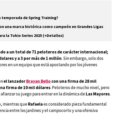
a temporada de Spring Training?
ron una marca histórica como campeón en Grandes Ligas
a la Tokio Series 2025 (+Detalles)
o a un total de 71 peloteros de carácter internacional;
olares y a 3 por más de 1 millón
. Sin embargo, solo dos
ores en un equipo que está apostando por los jóvenes
on
el lanzador
Brayan Bello
con una firma de 28 mil
na firma de 10 mil dólares
. Peloteros de mucho nivel, pero
afianzar su juego para entrar en la dinámica de
Las Mayores
.
po, mientras que
Rafaela
es considerado pieza fundamental
lencia entre los jardines y el campocorto y una ofensiva