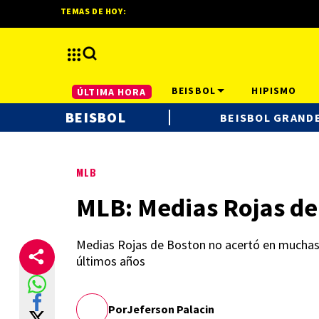
TEMAS DE HOY:
BEISBOL
HIPISMO
ÚLTIMA HORA
BEISBOL
BEISBOL GRANDE
MLB
MLB: Medias Rojas de 
Medias Rojas de Boston no acertó en muchas d
últimos años
Por
Jeferson Palacin