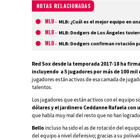
NOTAS RELACIONADAS
MLB
-
MLB: ¿Cuál es el mejor equipo en un
MLB
-
MLB: Dodgers de Los Ángeles tuvie
MLB
-
MLB: Dodgers confirman rotación par
Red Sox desde la temporada 2017-18 ha firmad
incluyendo a 5 jugadores por más de 100 mil d
jugadores están activos de esa camada de jugad
talentos.
Los jugadores que están activos con el equipo s
dólares y el jardinero Ceddanne Rafaela con u
que habla muy mal del resto que no han logrado 
Bello
incluso ha sido el as de rotación del equi
del equipo a nivel defensivo; gracias a su poliva