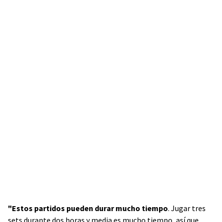
"Estos partidos pueden durar mucho tiempo
. Jugar tres
sets durante dos horas y media es mucho tiempo, así que